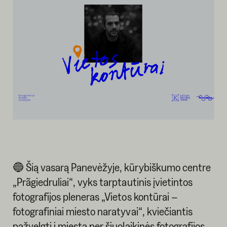
🔵 Šią vasarą Panevėžyje, kūrybiškumo centre
„Prãgiedruliai“, vyks tarptautinis įvietintos
fotografijos pleneras „Vietos kontūrai –
fotografiniai miesto naratyvai“, kviečiantis
pažvelgti į miestą per šiuolaikinės fotografijos,