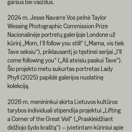
garsus bei vaizdus.
2024 m. Jesse Navarre Vos pelnė Taylor
Wessing Photographic Commission Prize
Nacionalinėje portretų galerijoje Londone už
kūrinį „Mom, I’ll follow you still“ („Mama, vis tiek
Tave seksiu“), priklausantį jo tęstinei serijai „I’ll
come following you“ („Aš ateisiu paskui Tave“).
Šio projekto metu sukurtas portretas Lady
Phyll (2025) papildė galerijos nuolatinę
kolekciją.
2026 m. menininkui skirta Lietuvos kultūros
tarybos individuali stipendija projektui „Lifting
a Corner of the Great Veil“ („Praskleidžiant
didžiojo šydo kraštą“) – įvietintam kūriniui apie