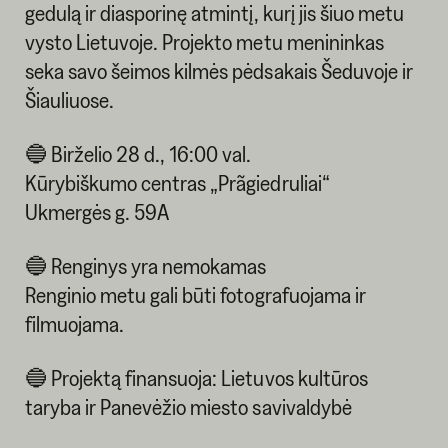
gedulą ir diasporinę atmintį, kurį jis šiuo metu
vysto Lietuvoje. Projekto metu menininkas
seka savo šeimos kilmės pėdsakais Šeduvoje ir
Šiauliuose.
🔵 Birželio 28 d., 16:00 val.
Kūrybiškumo centras „Prãgiedruliai“
Ukmergės g. 59A
🔵 Renginys yra nemokamas
Renginio metu gali būti fotografuojama ir
filmuojama.
🔵 Projektą finansuoja: Lietuvos kultūros
taryba ir Panevėžio miesto savivaldybė