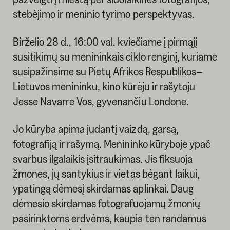
stebėjimo ir meninio tyrimo perspektyvas.
Birželio 28 d., 16:00 val. kviečiame į pirmąjį
susitikimų su menininkais ciklo renginį, kuriame
susipažinsime su Pietų Afrikos Respublikos–
Lietuvos menininku, kino kūrėju ir rašytoju
Jesse Navarre Vos, gyvenančiu Londone.
Jo kūryba apima judantį vaizdą, garsą,
fotografiją ir rašymą. Menininko kūryboje ypač
svarbus ilgalaikis įsitraukimas. Jis fiksuoja
žmones, jų santykius ir vietas bėgant laikui,
ypatingą dėmesį skirdamas aplinkai. Daug
dėmesio skirdamas fotografuojamų žmonių
pasirinktoms erdvėms, kaupia ten randamus